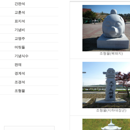
간판석
교훈석
표지석
기념비
교명주
머릿돌
조형물(복돼지)
기념식수
판재
경계석
조경석
조형물
조형물(지하대장군)