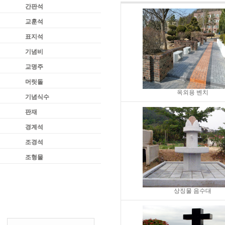
간판석
교훈석
표지석
기념비
교명주
머릿돌
옥외용 벤치
기념식수
판재
경계석
조경석
조형물
상징물 음수대