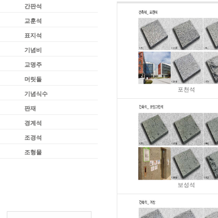
간판석
교훈석
표지석
기념비
교명주
머릿돌
포천석
기념식수
판재
경계석
조경석
조형물
보성석