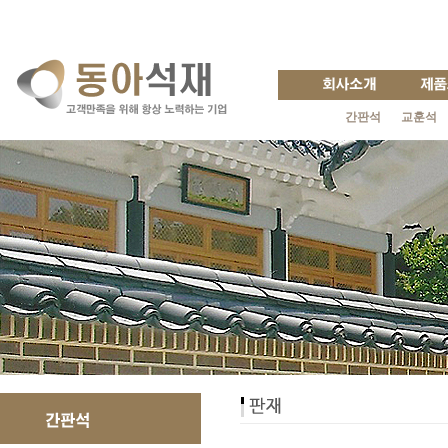
간판석
교훈석