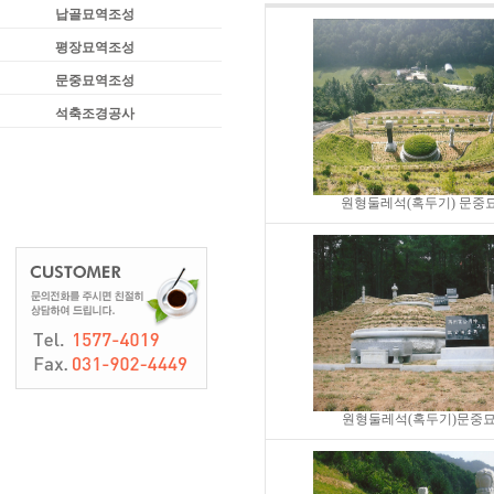
납골묘역조성
평장묘역조성
문중묘역조성
석축조경공사
원형둘레석(혹두기) 문중묘
원형둘레석(혹두기)문중묘.