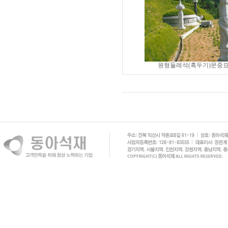
원형둘레석(혹두기)문중묘.