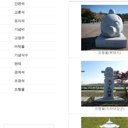
간판석
교훈석
표지석
기념비
교명주
머릿돌
조형물(복돼지)
기념식수
판재
경계석
조경석
조형물
조형물(지하대장군)