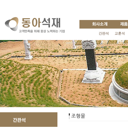
간판석
교훈석