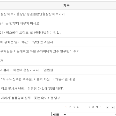
제목
장샵 아트미출장샵 핑걸일본인출장샵 바로가기
'돈 버는 법'부터 배우지 마세요
출산' 막으려던 트럼프, 또 연방대법원이 막았..
에 광화문 열기 '후끈'…"낭만 있고 설레..
구재단은 서울대학교 마틴 슈타이네거 교수 연구팀이 수억..
선거
벗고 검사도 하는데 혼실이라니"…'입원실 ..
 “캐나다 잠수함 수주전, 기술력 자신… 6개월~1년 내 결..
 줘도 못사서 난리…장원영 한 입에 '품절 대란'..
메이커' 정동영의 질주... 美는 속도조절 당부..
1
2
3
4
5
6
7
8
9
10