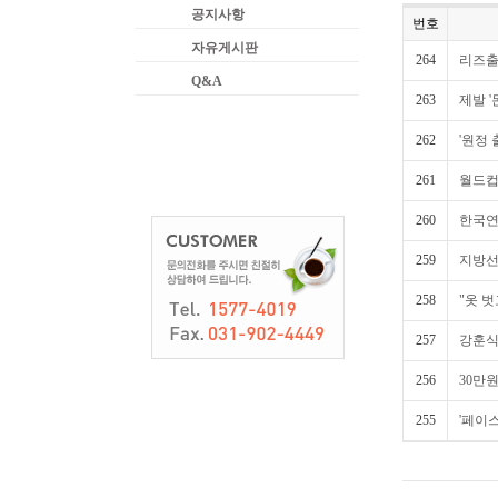
공지사항
번호
자유게시판
264
리즈출
Q&A
263
제발 
262
'원정 
261
월드컵
260
한국연
259
지방
258
"옷 
257
강훈식
256
30만원
255
'페이스