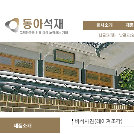
납골묘(정)
납골묘(쉼