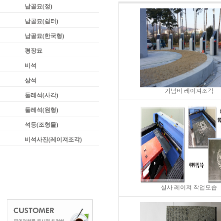
납골묘(정)
납골묘(쉼터)
납골묘(한국형)
평장묘
비석
상석
기념비 레이져조각
둘레석(사각)
둘레석(원형)
석등(조형물)
비석사진(레이져조각)
실사 레이져 작업모습