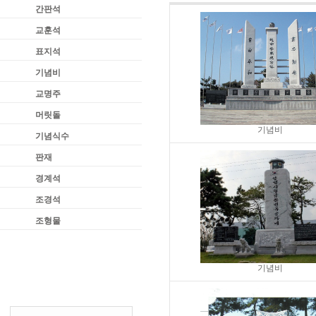
간판석
교훈석
표지석
기념비
교명주
머릿돌
기념비
기념식수
판재
경계석
조경석
조형물
기념비