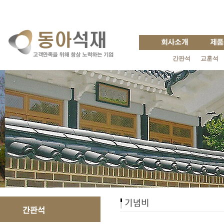
간판석
교훈석