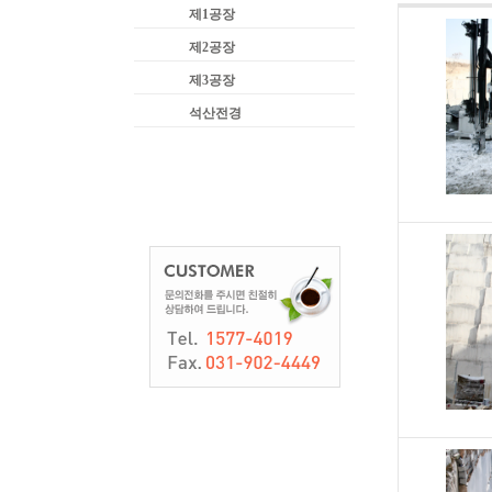
제1공장
제2공장
제3공장
석산전경