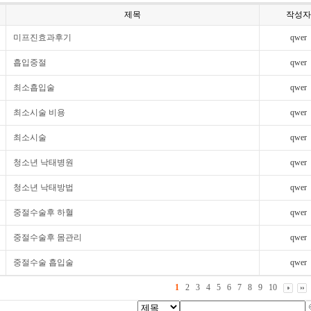
제목
작성자
미프진효과후기
qwer
흡입중절
qwer
최소흡입술
qwer
최소시술 비용
qwer
최소시술
qwer
청소년 낙태병원
qwer
청소년 낙태방법
qwer
중절수술후 하혈
qwer
중절수술후 몸관리
qwer
중절수술 흡입술
qwer
1
2
3
4
5
6
7
8
9
10