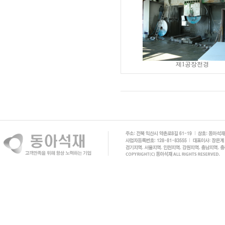
제1공장전경