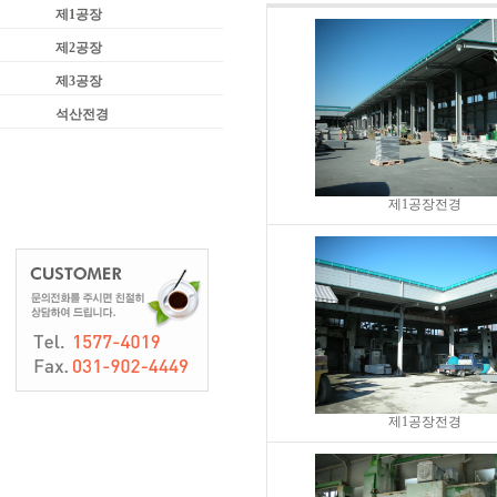
제1공장
제2공장
제3공장
석산전경
제1공장전경
제1공장전경