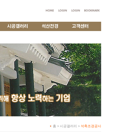
홈 > 시공갤러리 >
석축조경공사