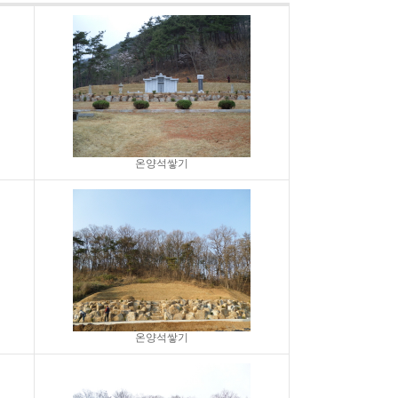
온양석쌓기
온양석쌓기