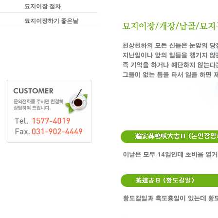
묘지이장 절차
묘지이장하기 좋은날