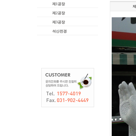
제1공장
제2공장
제3공장
석산전경