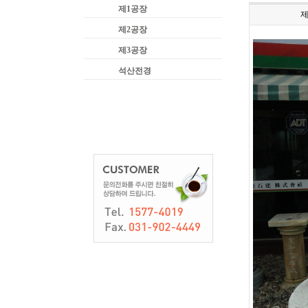
제1공장
제2공장
제3공장
석산전경