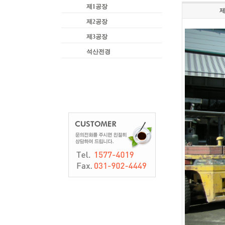
제1공장
제2공장
제3공장
석산전경