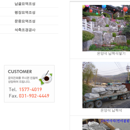
납골묘역조성
평장묘역조성
문중묘역조성
석축조경공사
온양석 납짝석쌓기
온양석 납짝석