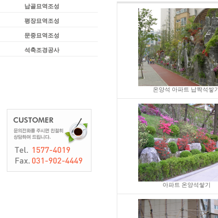
납골묘역조성
평장묘역조성
문중묘역조성
석축조경공사
온양석 아파트 납짝석쌓
아파트 온양석쌓기