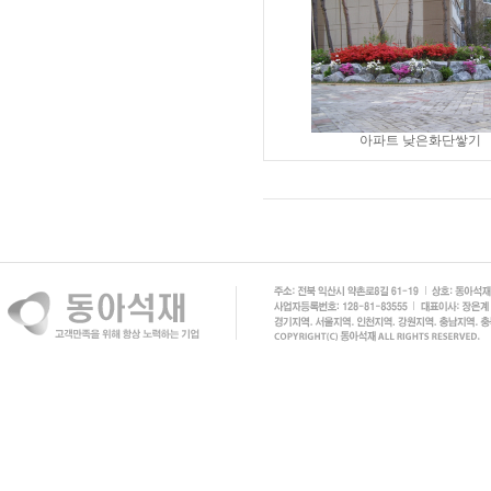
아파트 낮은화단쌓기