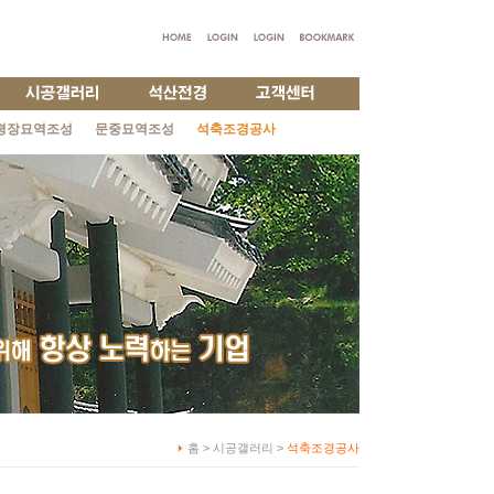
평장묘역조성
문중묘역조성
석축조경공사
홈 > 시공갤러리 >
석축조경공사