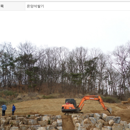
제목
온양석쌓기