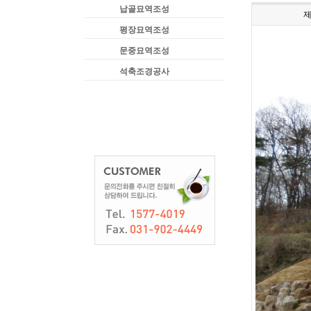
납골묘역조성
평장묘역조성
문중묘역조성
석축조경공사