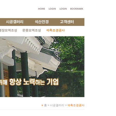
평장묘역조성
문중묘역조성
석축조경공사
홈 > 시공갤러리 >
석축조경공사