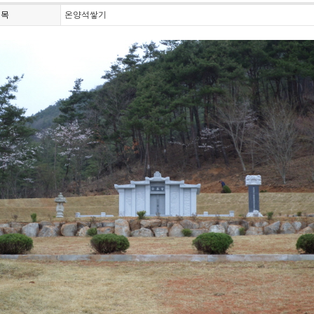
제목
온양석쌓기