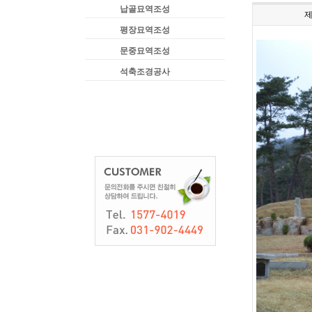
납골묘역조성
평장묘역조성
문중묘역조성
석축조경공사