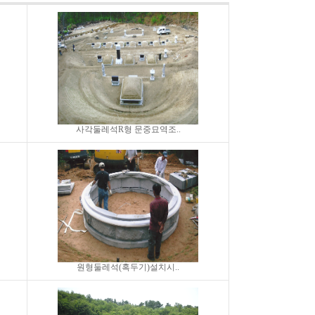
사각둘레석R형 문중묘역조..
원형둘레석(혹두기)설치시..