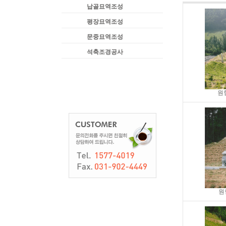
납골묘역조성
평장묘역조성
문중묘역조성
석축조경공사
원
원