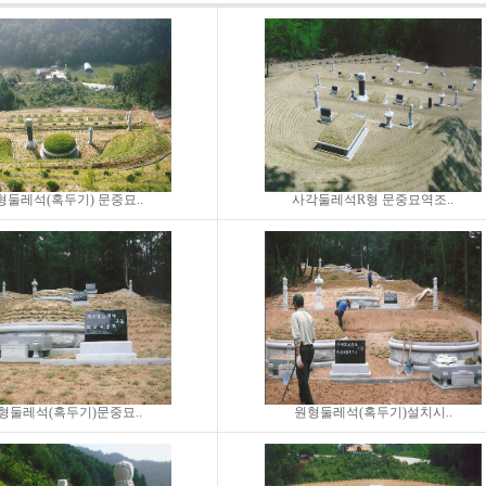
형둘레석(혹두기) 문중묘..
사각둘레석R형 문중묘역조..
형둘레석(혹두기)문중묘..
원형둘레석(혹두기)설치시..