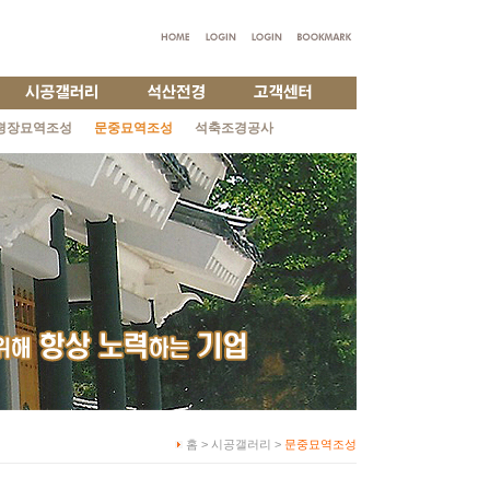
평장묘역조성
문중묘역조성
석축조경공사
홈 > 시공갤러리 >
문중묘역조성