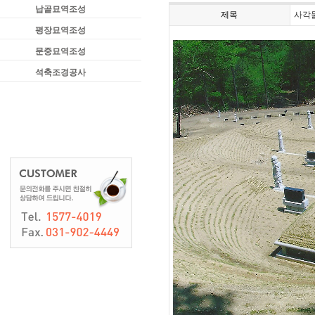
납골묘역조성
제목
사각
평장묘역조성
문중묘역조성
석축조경공사