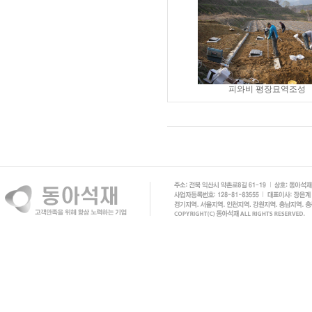
피와비 평장묘역조성