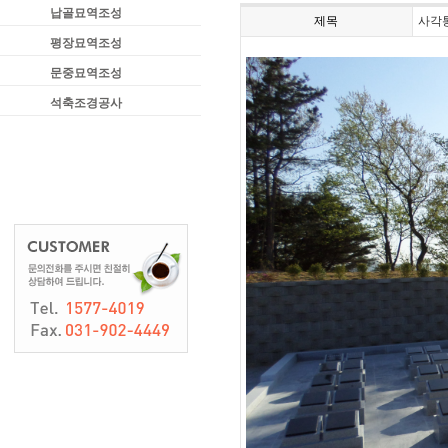
납골묘역조성
제목
사각
평장묘역조성
문중묘역조성
석축조경공사