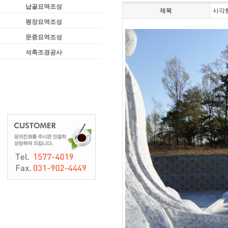
납골묘역조성
제목
사각
평장묘역조성
문중묘역조성
석축조경공사