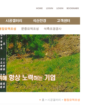
평장묘역조성
문중묘역조성
석축조경공사
홈 > 시공갤러리 >
평장묘역조성