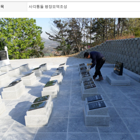
제목
사각통돌 평장묘역조성