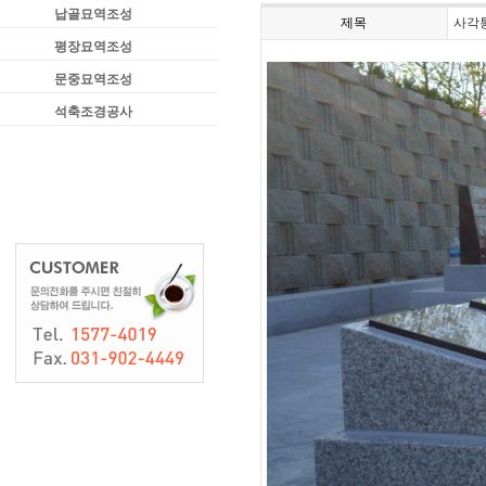
납골묘역조성
제목
사각
평장묘역조성
문중묘역조성
석축조경공사