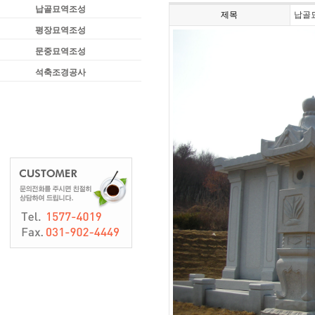
납골묘역조성
제목
납골묘
평장묘역조성
문중묘역조성
석축조경공사