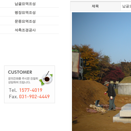
납골묘역조성
제목
납골묘
평장묘역조성
문중묘역조성
석축조경공사