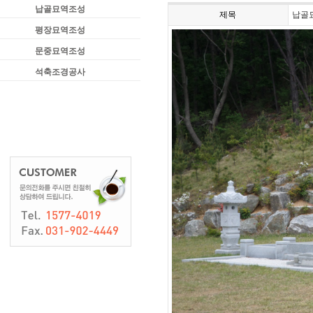
납골묘역조성
제목
납골묘
평장묘역조성
문중묘역조성
석축조경공사