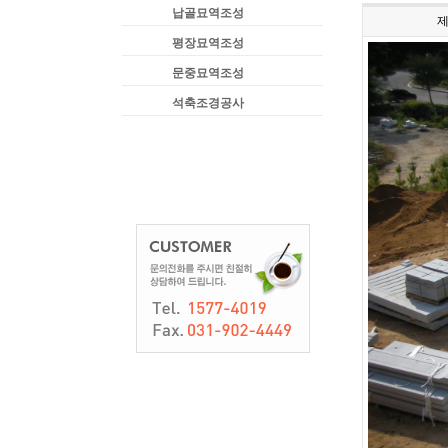
납골묘역조성
평장묘역조성
문중묘역조성
석축조경공사