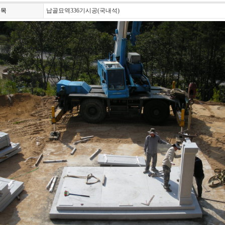
제목
납골묘역336기시공(국내석)