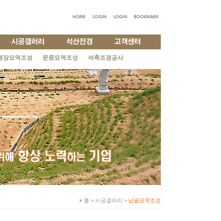
평장묘역조성
문중묘역조성
석축조경공사
홈 > 시공갤러리 >
납골묘역조성