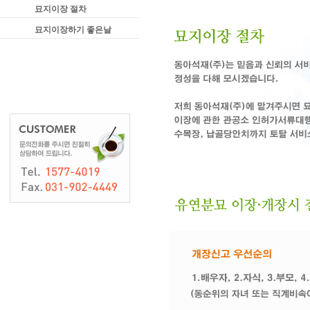
묘지이장 절차
묘지이장하기 좋은날