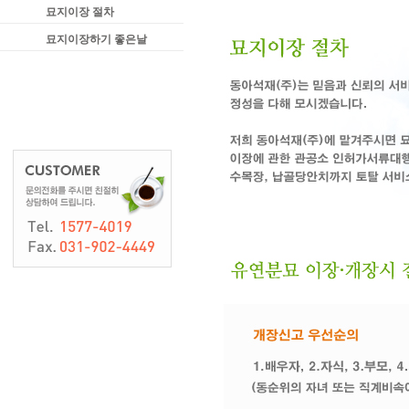
묘지이장 절차
묘지이장하기 좋은날