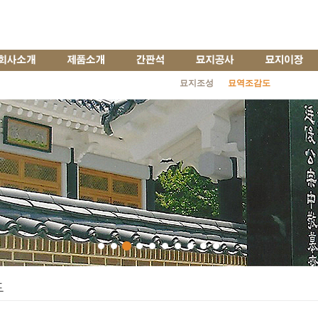
묘지조성
묘역조감도