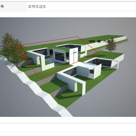
제목
묘역조감도