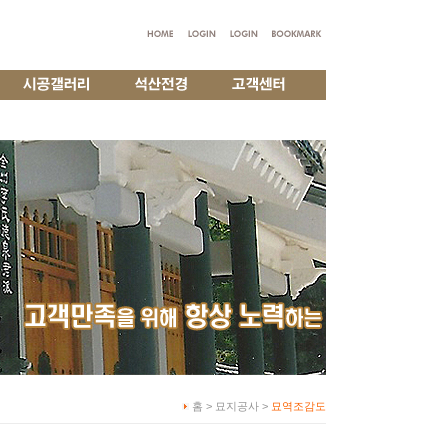
홈 > 묘지공사 >
묘역조감도