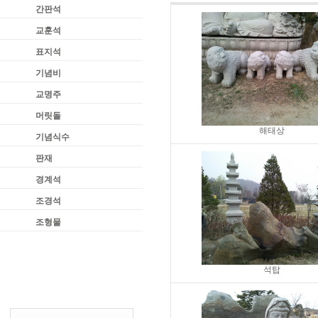
간판석
교훈석
표지석
기념비
교명주
머릿돌
해태상
기념식수
판재
경계석
조경석
조형물
석탑