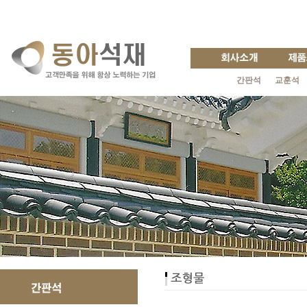
간판석
교훈석