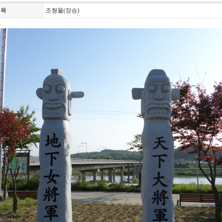
제목
조형물(장승)