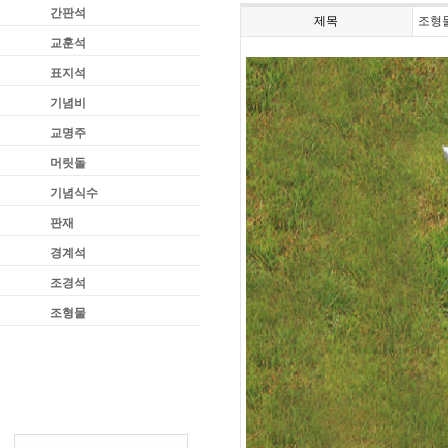
간판석
제목
조형물
교훈석
표지석
기념비
교명주
머릿돌
기념식수
판재
경계석
조경석
조형물