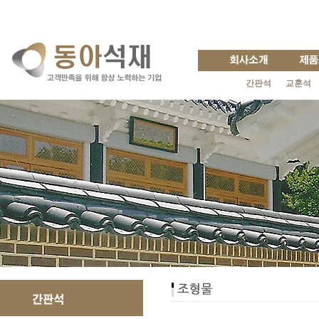
간판석
교훈석