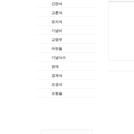
간판석
교훈석
표지석
기념비
교명주
머릿돌
기념식수
판재
경계석
조경석
조형물