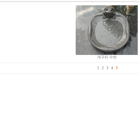
개구리 수반
1
2
3
4
5