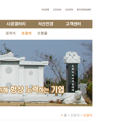
경계석
조경석
조형물
홈 > 간판석 >
조경석