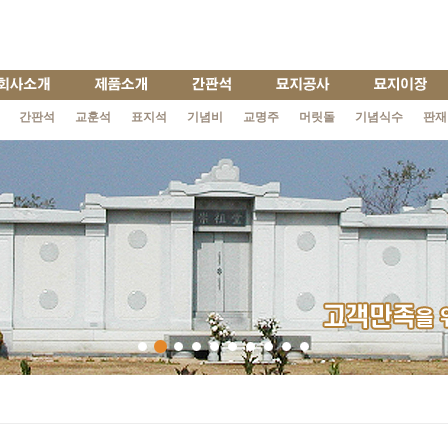
간판석
교훈석
표지석
기념비
교명주
머릿돌
기념식수
판재