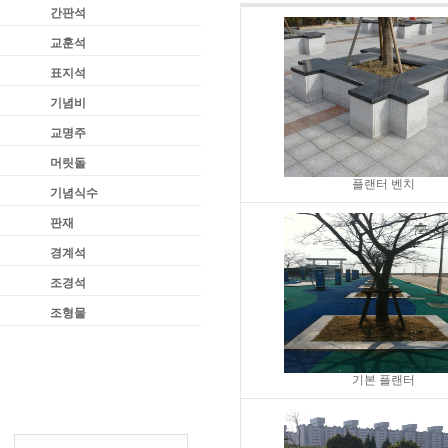
간판석
교훈석
표지석
기념비
교명주
머릿돌
플랜터 벤치
기념식수
판재
경계석
조경석
조형물
기본 플랜터