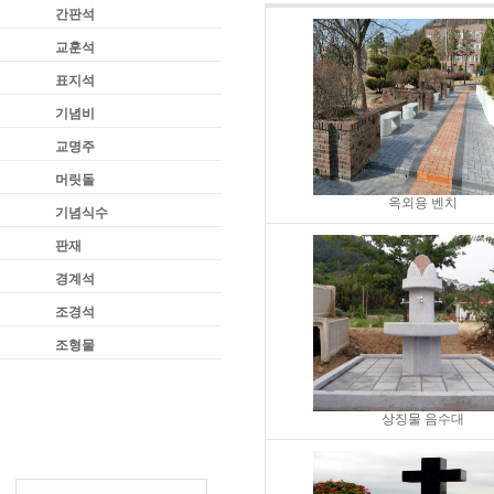
간판석
교훈석
표지석
기념비
교명주
머릿돌
옥외용 벤치
기념식수
판재
경계석
조경석
조형물
상징물 음수대