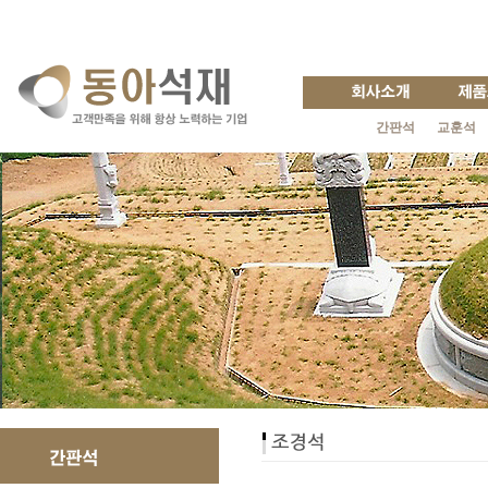
간판석
교훈석