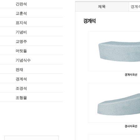
간판석
제목
경계
교훈석
표지석
기념비
교명주
머릿돌
기념식수
판재
경계석
조경석
조형물