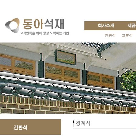
간판석
교훈석