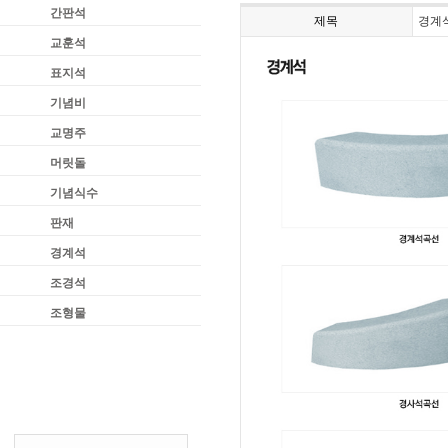
간판석
제목
경계
교훈석
표지석
기념비
교명주
머릿돌
기념식수
판재
경계석
조경석
조형물