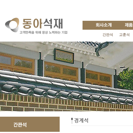
간판석
교훈석