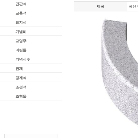
간판석
제목
곡선
교훈석
표지석
기념비
교명주
머릿돌
기념식수
판재
경계석
조경석
조형물