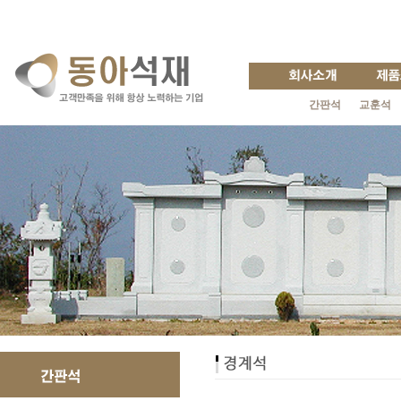
간판석
교훈석