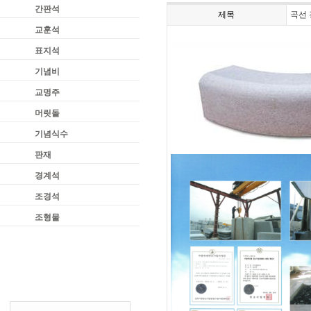
간판석
제목
곡선
교훈석
표지석
기념비
교명주
머릿돌
기념식수
판재
경계석
조경석
조형물