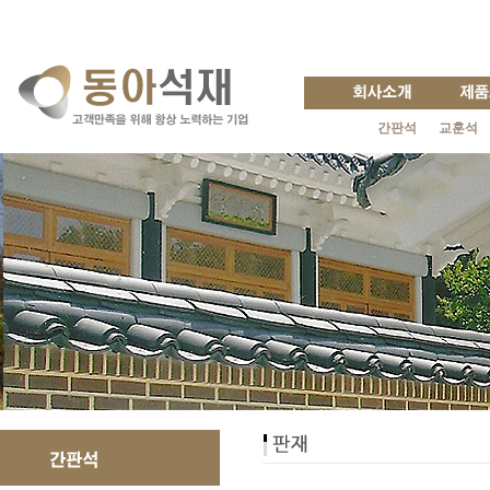
간판석
교훈석