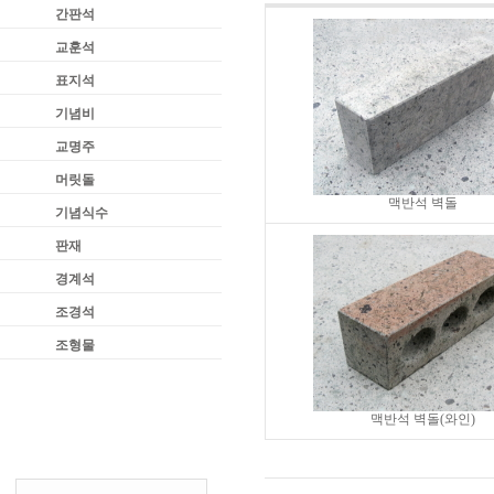
간판석
교훈석
표지석
기념비
교명주
머릿돌
맥반석 벽돌
기념식수
판재
경계석
조경석
조형물
맥반석 벽돌(와인)