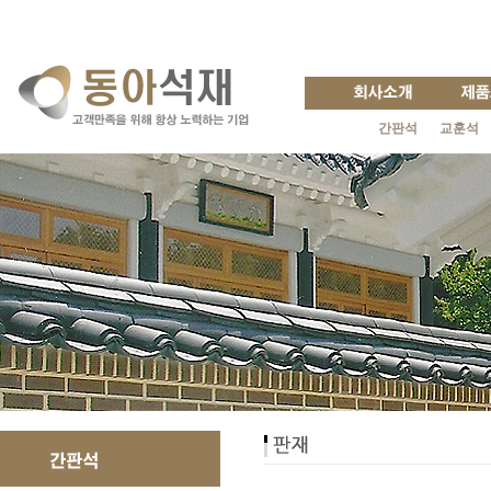
간판석
교훈석