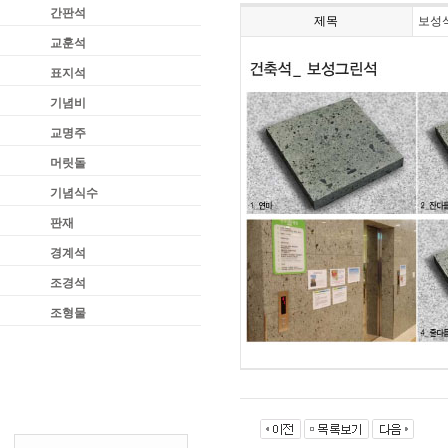
간판석
제목
보성
교훈석
표지석
기념비
교명주
머릿돌
기념식수
판재
경계석
조경석
조형물