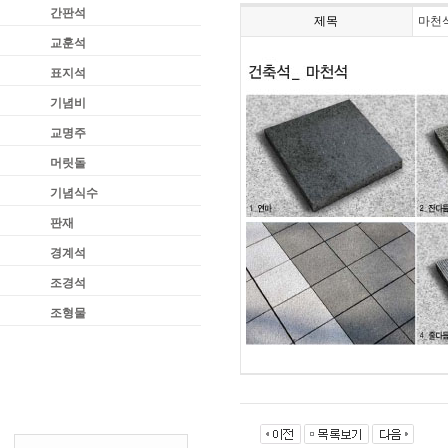
간판석
제목
마천
교훈석
표지석
기념비
교명주
머릿돌
기념식수
판재
경계석
조경석
조형물