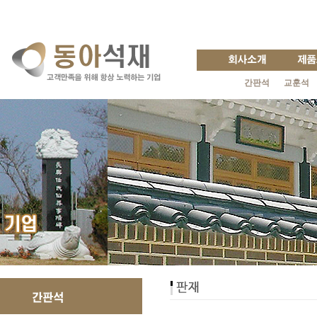
간판석
교훈석