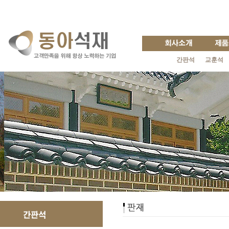
간판석
교훈석