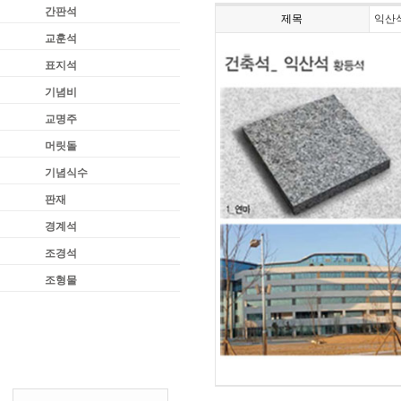
간판석
제목
익산석
교훈석
표지석
기념비
교명주
머릿돌
기념식수
판재
경계석
조경석
조형물