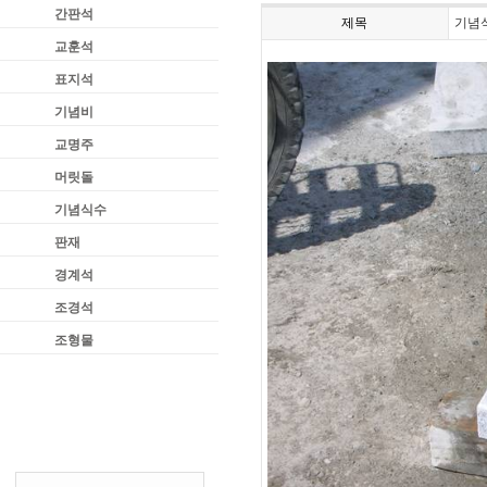
간판석
제목
기념
교훈석
표지석
기념비
교명주
머릿돌
기념식수
판재
경계석
조경석
조형물