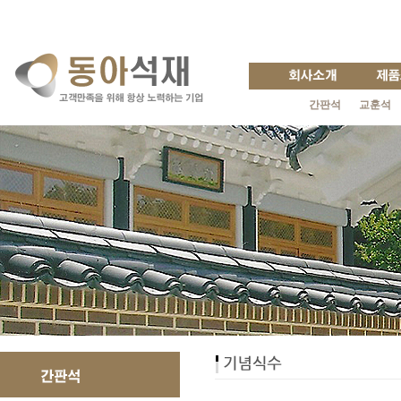
간판석
교훈석