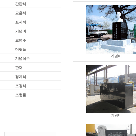
간판석
교훈석
표지석
기념비
교명주
머릿돌
기념비
기념식수
판재
경계석
조경석
조형물
기념비