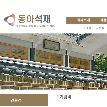
간판석
교훈석